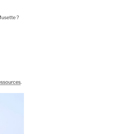
Musette ?
essources
.