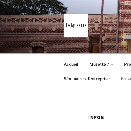
Aller
au
contenu
principal
LA MUSET
A la bonne franquette !
Accueil
Musette ?
Pro
Séminaires d’entreprise
En sa
INFOS