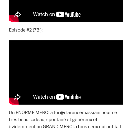
Episode #2 (73′) :
Un ENORME MERCI à toi
@clarencemassiani
pour ce
très beau cadeau, spontané et généreux et
évidemment un GRAND MERCI à tous ceux qui ont fait