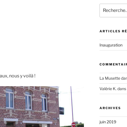
Recherche
pour
:
ARTICLES R
Inauguration
COMMENTAIR
x, nous y voilà !
La Musette
da
Valérie K.
dans
ARCHIVES
juin 2019