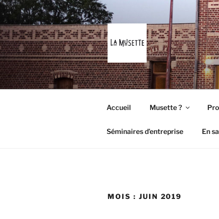
Aller
au
contenu
principal
LA MUSET
A la bonne franquette !
Accueil
Musette ?
Pro
Séminaires d’entreprise
En sa
MOIS :
JUIN 2019