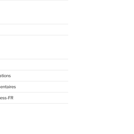
ations
entaires
ress-FR